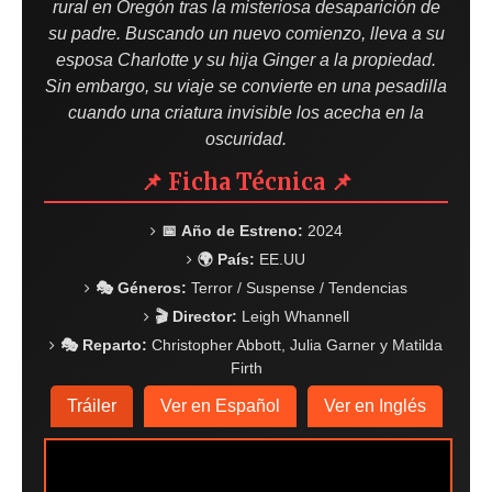
rural en Oregón tras la misteriosa desaparición de
su padre. Buscando un nuevo comienzo, lleva a su
esposa Charlotte y su hija Ginger a la propiedad.
Sin embargo, su viaje se convierte en una pesadilla
cuando una criatura invisible los acecha en la
oscuridad.
📌 Ficha Técnica 📌
📅 Año de Estreno:
2024
🌍 País:
EE.UU
🎭 Géneros:
Terror / Suspense / Tendencias
🎬 Director:
Leigh Whannell
🎭 Reparto:
Christopher Abbott, Julia Garner y Matilda
Firth
Tráiler
Ver en Español
Ver en Inglés