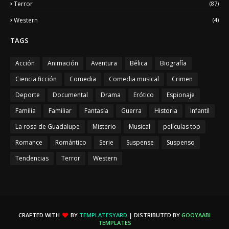
Terror
(87)
Western
(4)
TAGS
Acción
Animación
Aventura
Bélica
Biografía
Ciencia ficción
Comedia
Comedia musical
Crimen
Deporte
Documental
Drama
Erótico
Espionaje
Familia
Familiar
Fantasía
Guerra
Historia
Infantil
La rosa de Guadalupe
Misterio
Musical
películas top
Romance
Romántico
Serie
Suspense
Suspenso
Tendencias
Terror
Western
CRAFTED WITH
BY
TEMPLATESYARD
| DISTRIBUTED BY
GOOYAABI
TEMPLATES