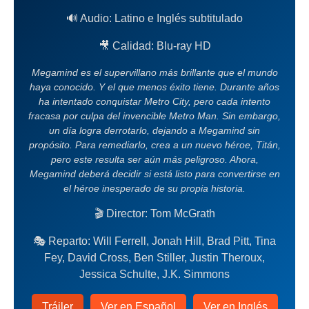
🔊 Audio: Latino e Inglés subtitulado
🎥 Calidad: Blu-ray HD
Megamind es el supervillano más brillante que el mundo
haya conocido. Y el que menos éxito tiene. Durante años
ha intentado conquistar Metro City, pero cada intento
fracasa por culpa del invencible Metro Man. Sin embargo,
un día logra derrotarlo, dejando a Megamind sin
propósito. Para remediarlo, crea a un nuevo héroe, Titán,
pero este resulta ser aún más peligroso. Ahora,
Megamind deberá decidir si está listo para convertirse en
el héroe inesperado de su propia historia.
🎬 Director: Tom McGrath
🎭 Reparto: Will Ferrell, Jonah Hill, Brad Pitt, Tina
Fey, David Cross, Ben Stiller, Justin Theroux,
Jessica Schulte, J.K. Simmons
Tráiler
Ver en Español
Ver en Inglés