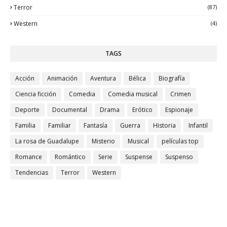
Terror
(87)
Western
(4)
TAGS
Acción
Animación
Aventura
Bélica
Biografía
Ciencia ficción
Comedia
Comedia musical
Crimen
Deporte
Documental
Drama
Erótico
Espionaje
Familia
Familiar
Fantasía
Guerra
Historia
Infantil
La rosa de Guadalupe
Misterio
Musical
películas top
Romance
Romántico
Serie
Suspense
Suspenso
Tendencias
Terror
Western