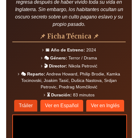
regresa después de haber vivido toda su vida en
Inglaterra. Sin embargo, los habitantes ocultan un
oscuro secreto sobre un culto pagano eslavo y su
propio pasado.
📌 Ficha Técnica 📌
📅 Año de Estreno:
2024
🎭 Género:
Terror / Drama
🎬 Director:
Nikola Petrović
🎭 Reparto:
Andrew Howard, Philip Brodie, Kamka
Tocinovski, Joakim Tasić, Dušica Nastova, Srdjan
Petrovic, Predrag Momčilović
⏳ Duración:
83 minutos
Tráiler
Ver en Español
Ver en Inglés