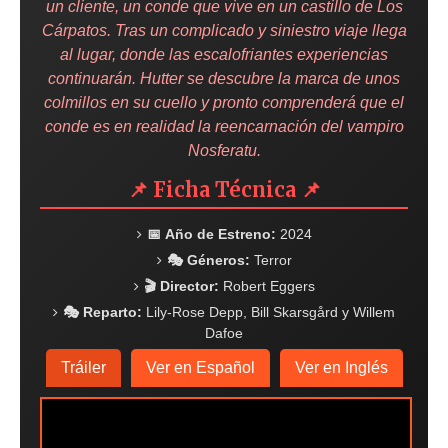
un cliente, un conde que vive en un castillo de Los
Cárpatos. Tras un complicado y siniestro viaje llega
al lugar, donde las escalofriantes experiencias
continuarán. Hutter se descubre la marca de unos
colmillos en su cuello y pronto comprenderá que el
conde es en realidad la reencarnación del vampiro
Nosferatu.
📌 Ficha Técnica 📌
📅 Año de Estreno:
2024
🎭 Géneros:
Terror
🎬 Director:
Robert Eggers
🎭 Reparto:
Lily-Rose Depp, Bill Skarsgård y Willem
Dafoe
Tráiler
Ver en Español
Ver en Inglés