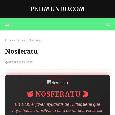
PELIMUNDO.COM
Inicio
Terror
Nosferatu
Nosferatu
FEBRERO 25, 2025
📽️ NOSFERATU 🎬
En 1838 el joven ayudante de Hutter, tiene que
viajar hasta Transilvania para cerrar una venta con