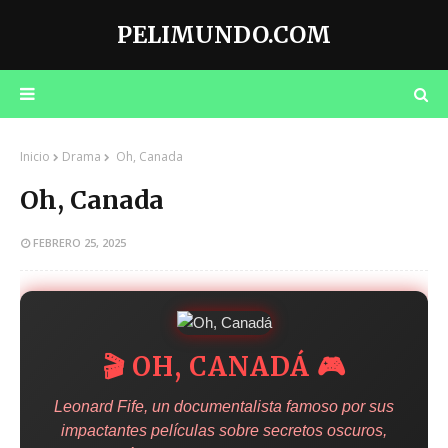
PELIMUNDO.COM
Inicio
Drama
Oh, Canada
Oh, Canada
FEBRERO 25, 2025
🎬️ OH, CANADÁ 🎮
Leonard Fife, un documentalista famoso por sus
impactantes películas sobre secretos oscuros,