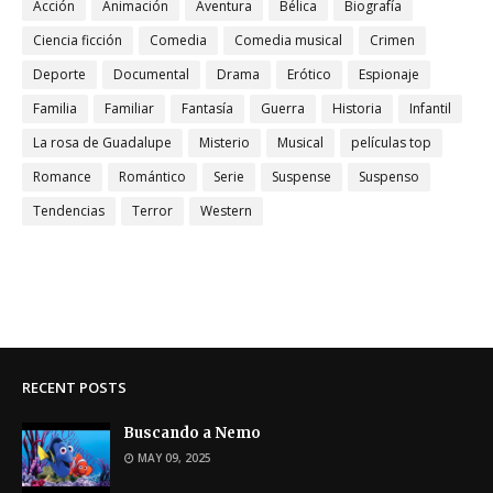
Acción
Animación
Aventura
Bélica
Biografía
Ciencia ficción
Comedia
Comedia musical
Crimen
Deporte
Documental
Drama
Erótico
Espionaje
Familia
Familiar
Fantasía
Guerra
Historia
Infantil
La rosa de Guadalupe
Misterio
Musical
películas top
Romance
Romántico
Serie
Suspense
Suspenso
Tendencias
Terror
Western
RECENT POSTS
Buscando a Nemo
MAY 09, 2025