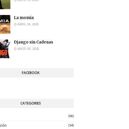
La momia
ABRIL 24, 2025
Django sin Cadenas
MAYO 03, 2025
FACEBOOK
CATEGORIES
n
(98)
ción
(54)