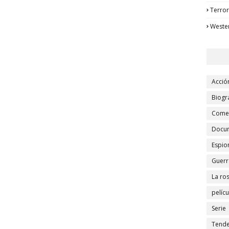
Terror
Weste
Acció
Biogr
Comed
Docu
Espio
Guerr
La ro
pelícu
Serie
Tende