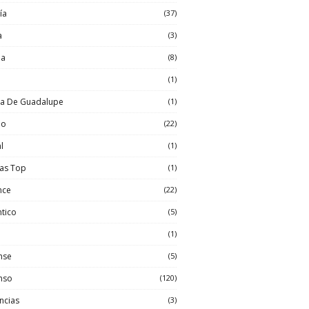
ía
(37)
a
(3)
ia
(8)
l
(1)
sa De Guadalupe
(1)
io
(22)
l
(1)
las Top
(1)
nce
(22)
tico
(5)
(1)
nse
(5)
nso
(120)
ncias
(3)