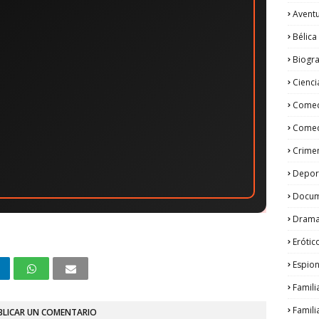
Avent
Bélica
Biogra
Cienci
Come
Comed
Crime
Depor
Docum
Dram
Erótic
Espion
Famili
Famili
BLICAR UN COMENTARIO