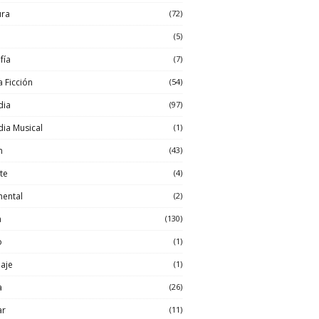
ura
(72)
(5)
fía
(7)
a Ficción
(54)
dia
(97)
ia Musical
(1)
n
(43)
te
(4)
ental
(2)
a
(130)
o
(1)
aje
(1)
a
(26)
ar
(11)