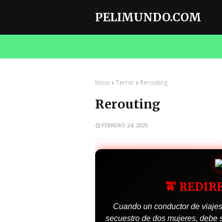
PELIMUNDO.COM
Inicio
Terror
Rerouting
Rerouting
FEBRERO 24, 2025
🚖 REDI
Cuando un conductor de viajes
secuestro de dos mujeres, debe s