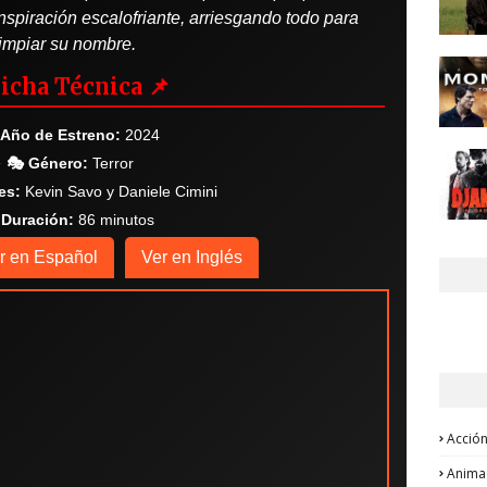
spiración escalofriante, arriesgando todo para
limpiar su nombre.
Ficha Técnica 📌
 Año de Estreno:
2024
🎭 Género:
Terror
es:
Kevin Savo y Daniele Cimini
 Duración:
86 minutos
r en Español
Ver en Inglés
Acció
Anima