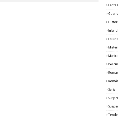
Fantas
Guerr
Histor
Infanti
La Ro
Mister
Musica
Pelícu
Roma
Román
Serie
Suspe
Suspe
Tende