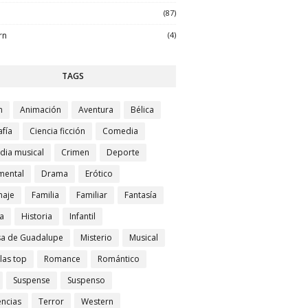
(87)
rn
(4)
TAGS
n
Animación
Aventura
Bélica
afía
Ciencia ficción
Comedia
ia musical
Crimen
Deporte
mental
Drama
Erótico
naje
Familia
Familiar
Fantasía
a
Historia
Infantil
sa de Guadalupe
Misterio
Musical
las top
Romance
Romántico
Suspense
Suspenso
ncias
Terror
Western