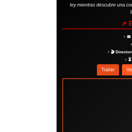
ley mientras descubre una con
📌 
📅
🎬 Director
⏳
Tráiler
Ve