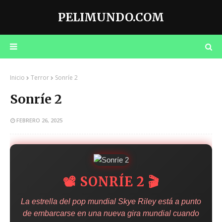
PELIMUNDO.COM
Inicio
Terror
Sonríe 2
Sonríe 2
FEBRERO 26, 2025
📽️ SONRÍE 2 🎬
La estrella del pop mundial Skye Riley está a punto
de embarcarse en una nueva gira mundial cuando