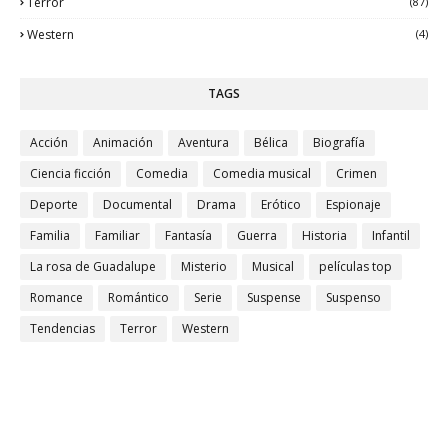
Terror
(87)
Western
(4)
TAGS
Acción
Animación
Aventura
Bélica
Biografía
Ciencia ficción
Comedia
Comedia musical
Crimen
Deporte
Documental
Drama
Erótico
Espionaje
Familia
Familiar
Fantasía
Guerra
Historia
Infantil
La rosa de Guadalupe
Misterio
Musical
películas top
Romance
Romántico
Serie
Suspense
Suspenso
Tendencias
Terror
Western