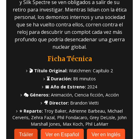
y Silk Spectre se ven obligados a salir de su
retiro para investigar. Mientras lidian con la ética
personal, los demonios internos y una sociedad
que se ha vuelto contra ellos, corren contra el
reloj para descubrir un complot cada vez más
profundo que podría desencadenar una guerra
nuclear global.
Ficha Técnica
🎬 Título Original:
Watchmen: Capítulo 2
⏳ Duración:
86 minutos
📅 Año de Estreno:
2024
🎭 Géneros:
Animación, Ciencia ficción, Acción
🎥 Director:
Brandon Vietti
⭐ Reparto:
Troy Baker, Adrienne Barbeau, Michael
Cerveris, Zehra Fazal, Phil Fondacaro, Grey DeLisle, John
Marshall Jones, Max Koch, Phil LaMarr
Tráiler
Ver en Español
Ver en Inglés