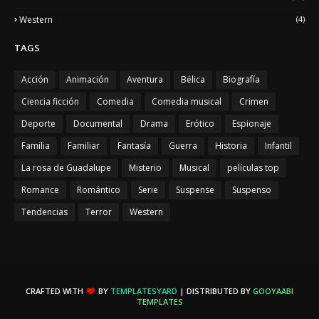
Western
(4)
TAGS
Acción
Animación
Aventura
Bélica
Biografía
Ciencia ficción
Comedia
Comedia musical
Crimen
Deporte
Documental
Drama
Erótico
Espionaje
Familia
Familiar
Fantasía
Guerra
Historia
Infantil
La rosa de Guadalupe
Misterio
Musical
películas top
Romance
Romántico
Serie
Suspense
Suspenso
Tendencias
Terror
Western
CRAFTED WITH
BY
TEMPLATESYARD
| DISTRIBUTED BY
GOOYAABI
TEMPLATES