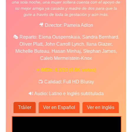
una sola noche, una mujer soltera cuenta con el apoyo de
su mejor amiga ya casada y madre de dos para que la
guíe a través de toda la gestación y aún más.
🎥 Director: Pamela Adlon
🎭 Reparto: Elena Ouspenskaia, Sandra Bernhard,
Oliver Platt, John Carroll Lynch, Ilana Glazer,
Michelle Buteau, Hasan Minhaj, Stephan James,
Caleb Mermelstein-Knox
⭐ IMDb: 6.3/10 (4.8K votos)
📺 Calidad: Full HD Bluray
🔊 Audio: Latino e Inglés subtitulada
Tráiler
Ver en Español
Ver en Inglés