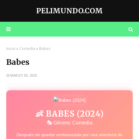
PELIMUNDO.COM
Inicio
Comedia
Babes
Babes
MARZO 05, 2025
👶 BABES (2024)
🎭 Género: Comedia
Después de quedar embarazada por una aventura de