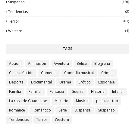
Suspenso
(120)
Tendencias
(3)
Terror
(87)
Western
(4)
TAGS
Acción
Animación
Aventura
Bélica
Biografía
Ciencia ficción
Comedia
Comedia musical
Crimen
Deporte
Documental
Drama
Erótico
Espionaje
Familia
Familiar
Fantasía
Guerra
Historia
Infantil
La rosa de Guadalupe
Misterio
Musical
películas top
Romance
Romántico
Serie
Suspense
Suspenso
Tendencias
Terror
Western