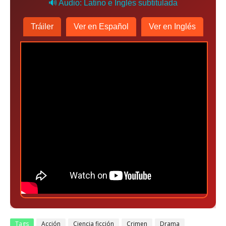
🔊 Audio: Latino e Inglés subtitulada
Tráiler
Ver en Español
Ver en Inglés
Tags
Acción
Ciencia ficción
Crimen
Drama