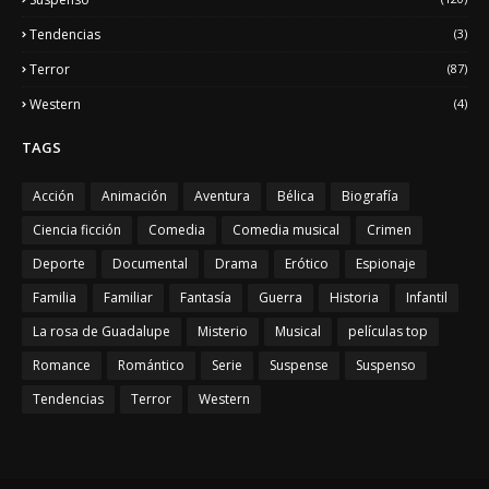
Tendencias
(3)
Terror
(87)
Western
(4)
TAGS
Acción
Animación
Aventura
Bélica
Biografía
Ciencia ficción
Comedia
Comedia musical
Crimen
Deporte
Documental
Drama
Erótico
Espionaje
Familia
Familiar
Fantasía
Guerra
Historia
Infantil
La rosa de Guadalupe
Misterio
Musical
películas top
Romance
Romántico
Serie
Suspense
Suspenso
Tendencias
Terror
Western