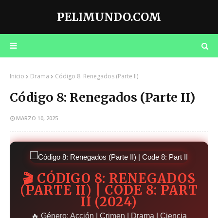
PELIMUNDO.COM
Inicio
Drama
Código 8: Renegados (Parte II)
Código 8: Renegados (Parte II)
MARZO 10, 2025
🎬 CÓDIGO 8: RENEGADOS
(PARTE II) | CODE 8: PART
II (2024)
🔥 Género: Acción | Crimen | Drama | Ciencia