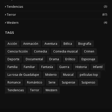
Tendencias
(3)
Terror
(87)
Western
(4)
TAGS
Acción
Animación
Aventura
Bélica
Biografía
Ciencia ficción
Comedia
Comedia musical
Crimen
Deporte
Documental
Drama
Erótico
Espionaje
Familia
Familiar
Fantasía
Guerra
Historia
Infantil
La rosa de Guadalupe
Misterio
Musical
películas top
Romance
Romántico
Serie
Suspense
Suspenso
Tendencias
Terror
Western