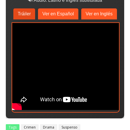
🔊 Audio: Latino e Inglés subtitulada
Tráiler
Ver en Español
Ver en Inglés
Tags
Crimen
Drama
Suspenso