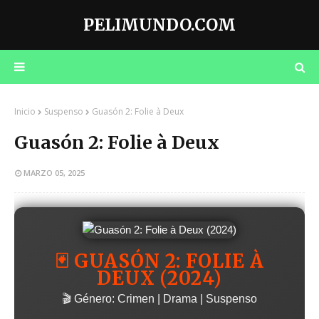
PELIMUNDO.COM
Inicio
Suspenso
Guasón 2: Folie à Deux
Guasón 2: Folie à Deux
MARZO 05, 2025
🃏 GUASÓN 2: FOLIE À
DEUX (2024)
🎬 Género: Crimen | Drama | Suspenso