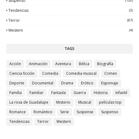
Suspenso
(120)
Tendencias
(3)
Terror
(87)
Western
(4)
TAGS
Acción
Animación
Aventura
Bélica
Biografía
Ciencia ficción
Comedia
Comedia musical
Crimen
Deporte
Documental
Drama
Erótico
Espionaje
Familia
Familiar
Fantasía
Guerra
Historia
Infantil
La rosa de Guadalupe
Misterio
Musical
películas top
Romance
Romántico
Serie
Suspense
Suspenso
Tendencias
Terror
Western