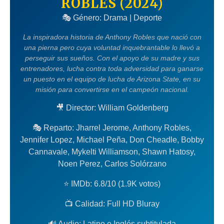
ROBLES (2024)
🎭 Género: Drama | Deporte
La inspiradora historia de Anthony Robles que nació con
una pierna pero cuya voluntad inquebrantable lo llevó a
perseguir sus sueños. Con el apoyo de su madre y sus
entrenadores, lucha contra toda adversidad para ganarse
un puesto en el equipo de lucha de Arizona State, en su
misión para convertirse en el campeón nacional.
🎥 Director: William Goldenberg
🎭 Reparto: Jharrel Jerome, Anthony Robles,
Jennifer Lopez, Michael Peña, Don Cheadle, Bobby
Cannavale, Mykelti Williamson, Shawn Hatosy,
Noen Perez, Carlos Solórzano
⭐ IMDb: 6.8/10 (1.9K votos)
📺 Calidad: Full HD Bluray
🔊 Audio: Latino e Inglés subtitulada