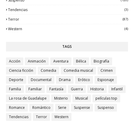
Suspenso
Tendencias
(3)
Terror
(87)
Western
(4)
TAGS
Acción
Animación
Aventura
Bélica
Biografía
Ciencia ficción
Comedia
Comedia musical
Crimen
Deporte
Documental
Drama
Erótico
Espionaje
Familia
Familiar
Fantasía
Guerra
Historia
Infantil
La rosa de Guadalupe
Misterio
Musical
películas top
Romance
Romántico
Serie
Suspense
Suspenso
Tendencias
Terror
Western