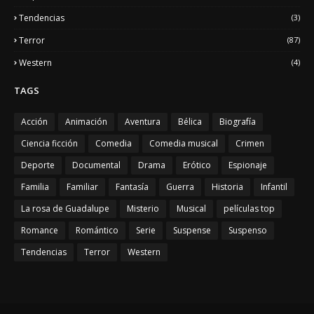
Tendencias
(3)
Terror
(87)
Western
(4)
TAGS
Acción
Animación
Aventura
Bélica
Biografía
Ciencia ficción
Comedia
Comedia musical
Crimen
Deporte
Documental
Drama
Erótico
Espionaje
Familia
Familiar
Fantasía
Guerra
Historia
Infantil
La rosa de Guadalupe
Misterio
Musical
películas top
Romance
Romántico
Serie
Suspense
Suspenso
Tendencias
Terror
Western