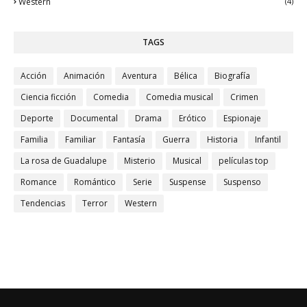
Western
(4)
TAGS
Acción
Animación
Aventura
Bélica
Biografía
Ciencia ficción
Comedia
Comedia musical
Crimen
Deporte
Documental
Drama
Erótico
Espionaje
Familia
Familiar
Fantasía
Guerra
Historia
Infantil
La rosa de Guadalupe
Misterio
Musical
películas top
Romance
Romántico
Serie
Suspense
Suspenso
Tendencias
Terror
Western