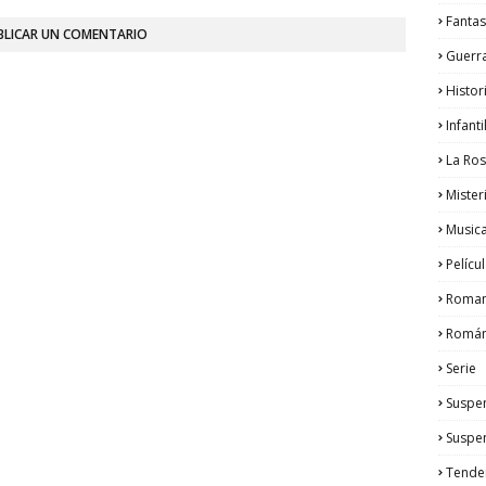
Fantas
BLICAR UN COMENTARIO
Guerr
Histor
Infanti
La Ro
Mister
Musica
Pelícu
Roma
Román
Serie
Suspe
Suspe
Tende