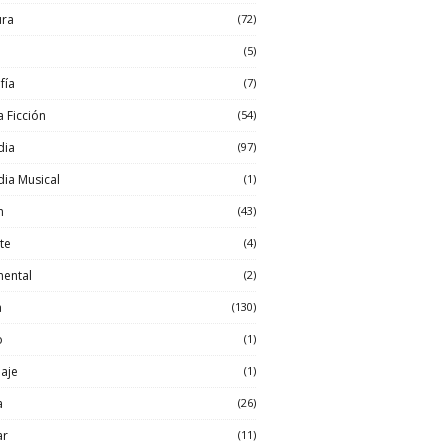
ura
(72)
(5)
fía
(7)
a Ficción
(54)
dia
(97)
ia Musical
(1)
n
(43)
te
(4)
ental
(2)
a
(130)
o
(1)
aje
(1)
a
(26)
ar
(11)