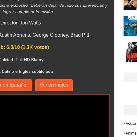
oche explosiva, deberán dejar de lado sus diferencias y
 lograr completar la misión.
 Director: Jon Watts
ustin Abrams, George Clooney, Brad Pitt
b: 6.5/10 (1.3K votos)
Calidad: Full HD Bluray
: Latino e Inglés subtitulada
r en Español
Ver en Inglés
Acció
Anima