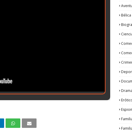
Avent
Bélica
Biogra
Cienci
Come
Comed
Crime
Depor
Docum
Dram
Erótic
Espion
Famili
Famili