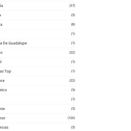
ía
(37)
a
(3)
ia
(8)
l
(1)
sa De Guadalupe
(1)
io
(22)
l
(1)
las Top
(1)
nce
(22)
tico
(5)
(1)
nse
(5)
nso
(120)
ncias
(3)