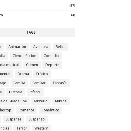
(87)
rn
(4)
TAGS
n
Animación
Aventura
Bélica
afía
Ciencia ficción
Comedia
ia musical
Crimen
Deporte
mental
Drama
Erótico
naje
Familia
Familiar
Fantasía
a
Historia
Infantil
sa de Guadalupe
Misterio
Musical
las top
Romance
Romántico
Suspense
Suspenso
ncias
Terror
Western