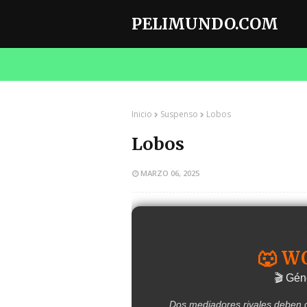
PELIMUNDO.COM
Inicio
Suspenso
Lobos
Lobos
MARZO 06, 2025
🐺 W
🎬 Gén
Dos mediadores rivales deben c