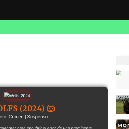
OLFS (2024) 🐺
ero: Crimen | Suspenso
olaborar para encubrir el error de una prominente