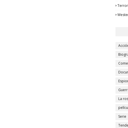
Terror
Weste
Acció
Biogr
Comed
Docu
Espio
Guerr
La ro
pelícu
Serie
Tende