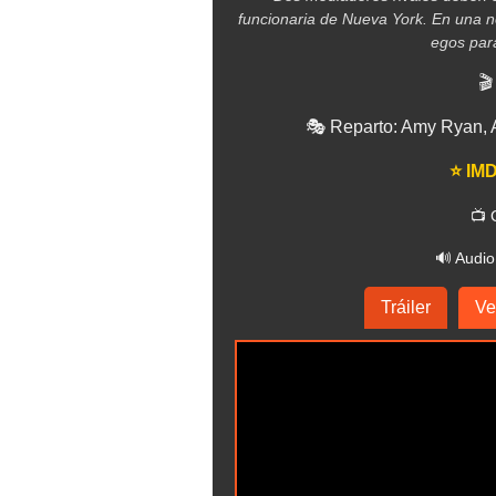
funcionaria de Nueva York. En una n
egos para
🎬
🎭 Reparto: Amy Ryan, A
⭐ IMD
📺 
🔊 Audio
Tráiler
Ve