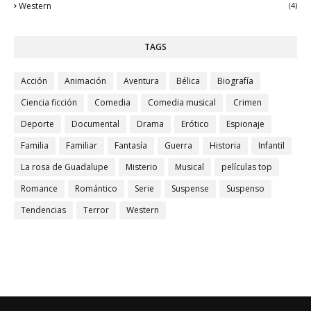
Western
(4)
TAGS
Acción
Animación
Aventura
Bélica
Biografía
Ciencia ficción
Comedia
Comedia musical
Crimen
Deporte
Documental
Drama
Erótico
Espionaje
Familia
Familiar
Fantasía
Guerra
Historia
Infantil
La rosa de Guadalupe
Misterio
Musical
películas top
Romance
Romántico
Serie
Suspense
Suspenso
Tendencias
Terror
Western