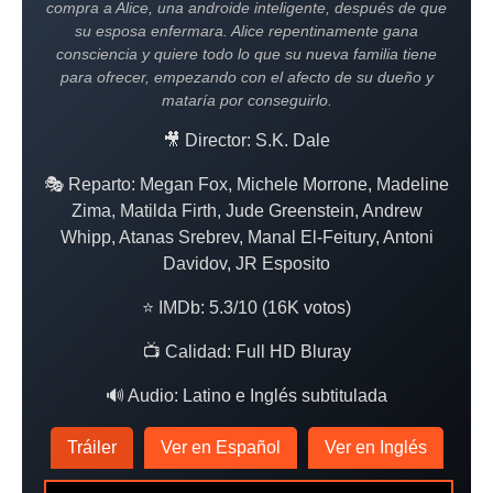
compra a Alice, una androide inteligente, después de que
su esposa enfermara. Alice repentinamente gana
consciencia y quiere todo lo que su nueva familia tiene
para ofrecer, empezando con el afecto de su dueño y
mataría por conseguirlo.
🎥 Director: S.K. Dale
🎭 Reparto: Megan Fox, Michele Morrone, Madeline
Zima, Matilda Firth, Jude Greenstein, Andrew
Whipp, Atanas Srebrev, Manal El-Feitury, Antoni
Davidov, JR Esposito
⭐ IMDb: 5.3/10 (16K votos)
📺 Calidad: Full HD Bluray
🔊 Audio: Latino e Inglés subtitulada
Tráiler
Ver en Español
Ver en Inglés