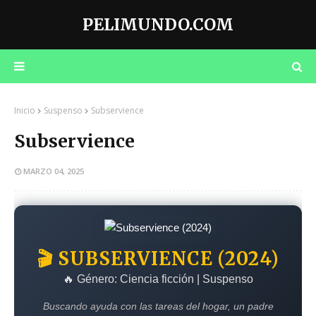
PELIMUNDO.COM
Inicio
Suspenso
Subservience
Subservience
MARZO 04, 2025
🎬 SUBSERVIENCE (2024)
🔥 Género: Ciencia ficción | Suspenso
Buscando ayuda con las tareas del hogar, un padre