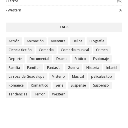
Terror
(87)
Western
(4)
TAGS
Acción
Animación
Aventura
Bélica
Biografía
Ciencia ficción
Comedia
Comedia musical
Crimen
Deporte
Documental
Drama
Erótico
Espionaje
Familia
Familiar
Fantasía
Guerra
Historia
Infantil
La rosa de Guadalupe
Misterio
Musical
películas top
Romance
Romántico
Serie
Suspense
Suspenso
Tendencias
Terror
Western