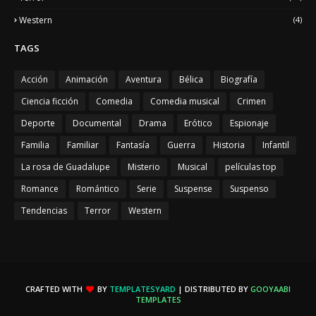
Western
(4)
TAGS
Acción
Animación
Aventura
Bélica
Biografía
Ciencia ficción
Comedia
Comedia musical
Crimen
Deporte
Documental
Drama
Erótico
Espionaje
Familia
Familiar
Fantasía
Guerra
Historia
Infantil
La rosa de Guadalupe
Misterio
Musical
películas top
Romance
Romántico
Serie
Suspense
Suspenso
Tendencias
Terror
Western
CRAFTED WITH
BY
TEMPLATESYARD
| DISTRIBUTED BY
GOOYAABI
TEMPLATES